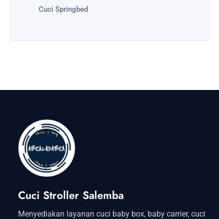
Cuci Springbed
Cuci Stroller Salemba
Menyediakan layanan cuci baby box, baby carrier, cuci