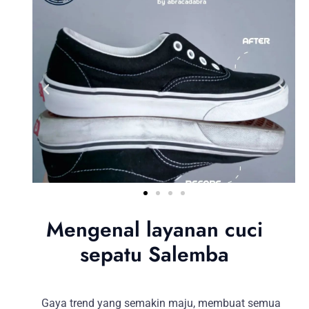
Mengenal layanan cuci
sepatu Salemba
Gaya trend yang semakin maju, membuat semua