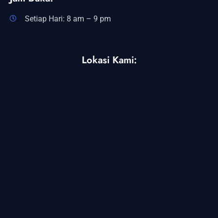
Setiap Hari: 8 am – 9 pm
Lokasi Kami: